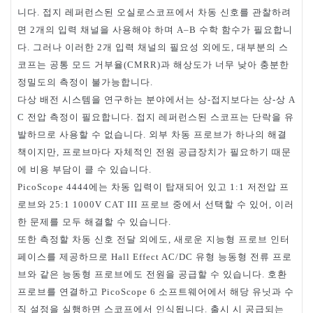
니다
접지
레퍼런스된
오실로스코프에서
차동
신호를
관찰하려
.
면
개의
입력
채널을
사용해야
하며
수학
함수가
필요합니
2
A
–B
다
그러나
이러한
개
입력
채널의
필요성
외에도
대부분의
스
.
2
,
코프는
공통
모드
거부율
과
해상도가
너무
낮아
충분한
(CMRR)
정밀도의
측정이
불가능합니다
.
다상
배전
시스템을
연구하는
분야에서는
상
접지보다는
상
상
-
-
A
전압
측정이
필요합니다
접지
레퍼런스된
스코프는
단락을
유
C
.
발하므로
사용할
수
없습니다
외부
차동
프로브가
하나의
해결
.
책이지만
프로브마다
자체적인
전원
공급장치가
필요하기
때문
,
에
비용
부담이
클
수
있습니다
.
에는
차동
입력이
탑재되어
있고
저전압
프
PicoScope 4444
1:1
로브와
프로브
중에서
선택할
수
있어
이러
25:1 1000V CAT III
,
한
문제를
모두
해결할
수
있습니다
.
또한
측정할
차동
신호
전달
외에도
새로운
지능형
프로브
인터
,
페이스를
제공하므로
유형
능동형
전류
프로
Hall Effect AC/DC
브와
같은
능동형
프로브에도
전원을
공급할
수
있습니다
호환
.
프로브를
연결하고
소프트웨어에서
해당
유닛과
수
PicoScope 6
직
설정을
실행하면
스코프에서
인식됩니다
출시
시
공급되는
.