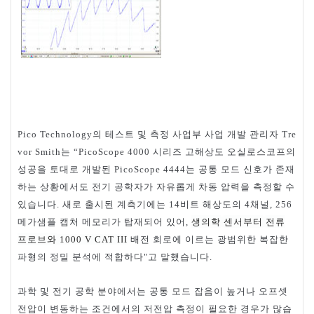
의
테스트
및
측정
사업부
사업
개발
관리자
Pico Technology
Tre
는
시리즈
고해상도
오실로스코프의
vor Smith
“PicoScope 4000
성공을
토대로
개발된
는
공통
모드
신호가
존재
PicoScope 4444
하는
상황에서도
전기
공학자가
자유롭게
차동
압력을
측정할
수
있습니다
새로
출시된
계측기에는
비트
해상도의
채널
.
14
4
, 256
메가샘플
캡처
메모리가
탑재되어
있어
생의학
센서부터
전류
,
프로브와
배전
회로에
이르는
광범위한
복잡한
1000 V CAT III
파형의
정밀
분석에
적합하다
고
말했습니다
"
.
과학
및
전기
공학
분야에서는
공통
모드
잡음이
높거나
오프셋
전압이
변동하는
조건에서의
저전압
측정이
필요한
경우가
많습