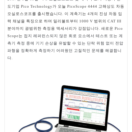
도기업
가
오늘
고해상도
차동
Pico Technology
PicoScope 4444
오실로스코프를
출시했습니다
이
계측기는
개의
진성
차동
입
.
4
력
채널을
특징으로
하며
밀리볼트부터
범위의
1000 V
CAT III
분야까지
광범위한
측정용
액세서리가
강점입니다
새로운
.
Pico
는
접지
레퍼런스되지
않은
회로
요소에서
테스트
또는
계
Scope
측기
측정
중에
기기
손상을
유발할
수
있는
단락
위험
없이
전압
파형을
정확하게
측정하기
어려웠던
고질적인
문제를
해결합니
다
.