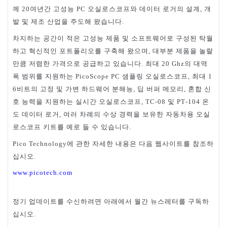
께
여년간
고성능
오실로스코프와
데이터
로거의
설계
개
20
PC
,
발
및
제조
산업을
주도해
왔습니다
.
차지하는
공간이
적은
고성능
제품
및
소프트웨어로
구성된
탁월
하고
혁신적인
포트폴리오를
구축해
왔으며
대부분
제품을
놀랄
,
만큼
저렴한
가격으로
공급하고
있습니다
최대
의
대역
.
20 Ghz
폭
범위를
지원하는
샘플링
오실로스코프
최대
PicoScope PC
,
1
비트의
고정
및
가변
하드웨어
분해능
딥
버퍼
메모리
혼합
신
6
,
,
호
능력을
지원하는
실시간
오실로스코프
및
온
, TC-08
PT‑104
도
데이터
로거
여러
차례의
수상
경력을
보유한
자동차용
오실
,
로스코프
키트를
예로
들
수
있습니다
.
에
관한
자세한
내용은
다음
웹사이트를
참조하
Pico Technology
십시오
.
www.picotech.com
정기
업데이트를
수신하려면
아래에서
월간
뉴스레터를
구독하
십시오
.