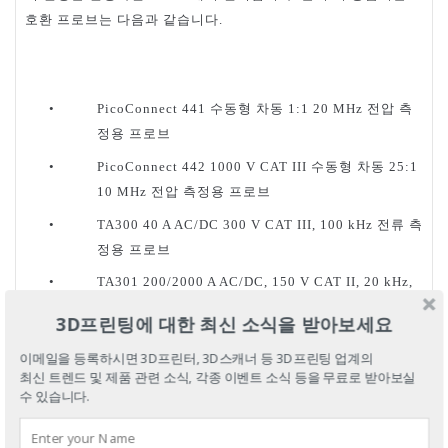
호환
프로브는
다음과
같습니다
.
수동형
차동
전압
측
•
PicoConnect 441
1:1 20 MHz
정용
프로브
수동형
차동
•
PicoConnect 442 1000 V CAT III
25:1
전압
측정용
프로브
10 MHz
전류
측
•
TA300 40 A AC/DC 300 V CAT III, 100 kHz
정용
프로브
•
TA301 200/2000 A AC/DC, 150 V CAT II, 20 kHz,
전류
측정용
프로브
3D프린팅에 대한 최신 소식을 받아보세요
듀얼
어댑터
•
TA299 D9
BNC
이메일을 등록하시면 3D프린터, 3D스캐너 등 3D프린팅 업계의
어댑터
•
TA271 D9-BNC
최신 트렌드 및 제품 관련 소식, 각종 이벤트 소식 등을 무료로 받아보실
수 있습니다.
가격
및
가용성