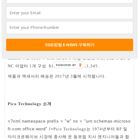
는
다음과
같은
유통업체를
통
PicoScope 4444
Pico Technology
해
공급됩니다
.
표준
키트
PicoScope 4444
, PicoScope 4444, PicoConnect 441
차동
프로브
개
어댑터
개
구성
1:1
3
, TA271 D9-BNC
1
. $1,535 /
€1,325 / £1,075.
3D프린팅 E-NEWS 구독하기
키트
PicoScope 4444 1000 V CAT III
, PicoScope 4444, PicoC
차동
프로브
개
onnect 442 1000 V CAT III 25:1
3
, TA271 D9-B
어댑터
개
구성
NC
1
. $1,915 / €1,625 / £1,345.
제품과
액세서리
배송은
년
월에
시작됩니다
2017
3
.
소개
Pico Technology
<?xml:namespace prefix = "w" ns = "urn:schemas-microso
는
년부터
및
ft-com:office:word" />
Pico Technology
1974
RF
마이크로웨이브
시장에
종사해
온
동유럽
지사
엔지니어들과
함