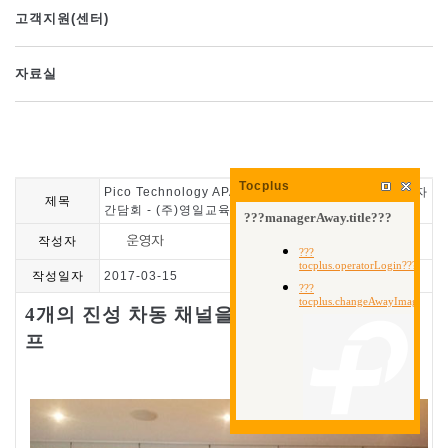
고객지원(센터)
자료실
Tocplus
Pico Technology APAC 지사 설립 및 신제품 런칭 기자
제목
간담회 - (주)영일교육시스템
작성자
작성일자
2017-03-15
개의
진성
차동
채널을
탑재한
새로운
스코
4
프