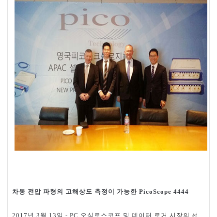
차동
전압
파형의
고해상도
측정이
가능한
PicoScope 4444
년
월
일
오실로스코프
및
데이터
로거
시장의
선
2017
3
13
- PC