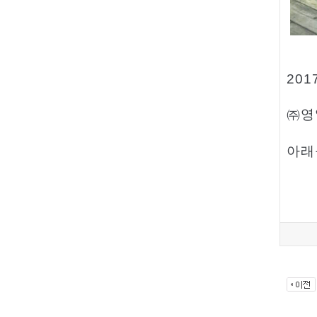
201
㈜영
아래