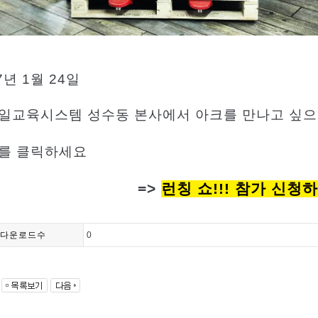
7
년
1
월
24
일
일교육시스템 성수동 본사에서
아크를
만나고 싶으
를 클릭하세요
=>
런칭 쇼!!! 참가 신청
다운로드수
0