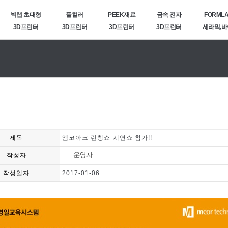
빅랩 초대형
풀컬러
PEEK재료
금속 전자
FORML
3D프린터
3D프린터
3D프린터
3D프린터
세라믹,
제목
엠코아크 런칭쇼-시연쇼 참가!!
작성자
작성일자
2017-01-06