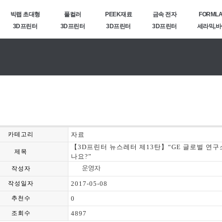
빅랩 초대형
풀컬러
PEEK재료
금속 전자
FORML
3D프린터
3D프린터
3D프린터
3D프린터
세라믹,
카테고리
자료
【3D프린터 뉴스레터 제13탄】“GE 글로벌 연구소
제목
나요?”
작성자
작성일자
2017-05-08
추천수
0
조회수
4897