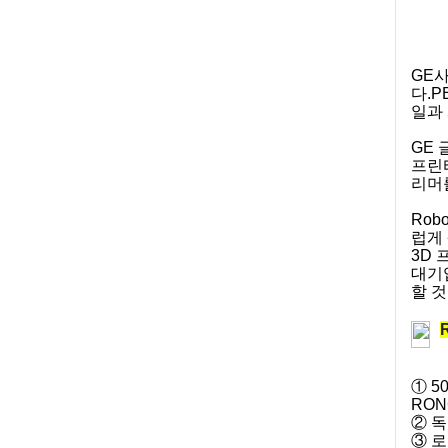
GE
다.
일과
GE 
프린터
리머를
Rob
럽게 
3D 
대기
할 것
① 5
RON
② 독
③ 