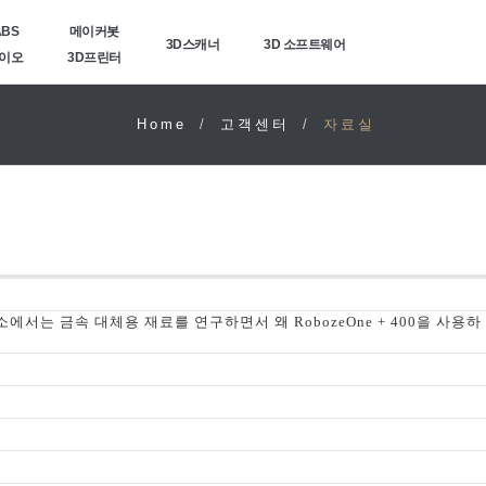
ABS
메이커봇
3D스캐너
3D 소프트웨어
바이오
3D프린터
Home
고객센터
자료실
에서는 금속 대체용 재료를 연구하면서 왜 RobozeOne + 400을 사용하