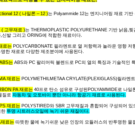
ctional 12 ( 나일론 – 12 )
는 Polyammide 12는 엔지니어링 재료
x ( 고무재료 )
는 THERMOPLASTIC POLYURETHANE 기반 낡
,신발 그리고 ORING에 적합한 재료이다.
재료는
POLYCARBONATE 필라멘트로 열 저항력과 놀라운 영향 저
명한 재료로 다양한 제조분야에 사용된다.
/ABS는
ABS와 PC 팔리머릭 블렌드로 PC의 열의 특징과 기술적인
MA 재료는
POLYMETHILMETAA CRYLATE(PLEXIGLASS)
RBON PA 재료는
40프로 탄소 섬유로 구성된POLYAMMIDE로 나
물질로
자동차 및 오토바이 뿐만 아니라 항공기 재료로 사용된다.
PPS 재료는
POLYSTIRED와 SBR 고무재질과 혼합되어 구성되어 
리한
투명 시트러스오일에 녹기 쉬운 재질이다.
A재료는
따뜻한 물에 녹기쉬운 낮은 인장의 모듈러스의 반투명한 물질