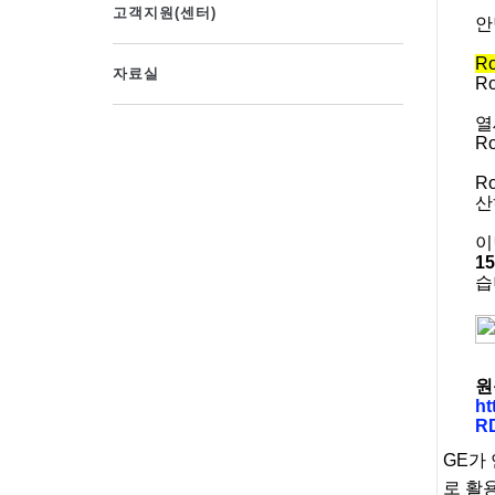
고객지원(센터)
안
R
자료실
R
열
R
R
산
이
1
습
원
ht
RD
GE가
로 활